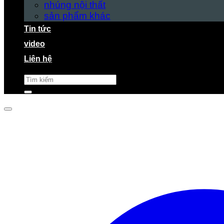
nhúng nội thất
sản phẩm khác
Tin tức
video
Liên hệ
Tìm
kiếm: