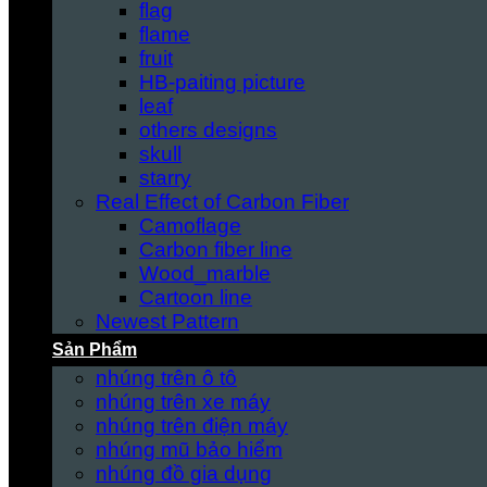
flag
flame
fruit
HB-paiting picture
leaf
others designs
skull
starry
Real Effect of Carbon Fiber
Camoflage
Carbon fiber line
Wood_marble
Cartoon line
Newest Pattern
Sản Phẩm
nhúng trên ô tô
nhúng trên xe máy
nhúng trên điện máy
nhúng mũ bảo hiểm
nhúng đồ gia dụng