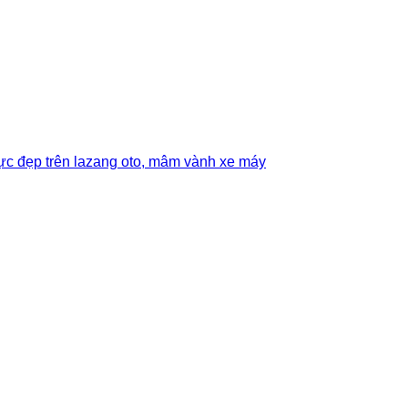
ực đẹp trên lazang oto, mâm vành xe máy
Add to wishlist
Add to wishlist