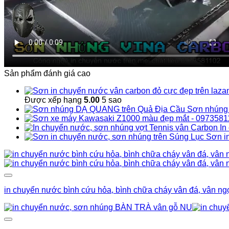
Sản phẩm đánh giá cao
Được xếp hạng
5.00
5 sao
Sơn nhúng
In
Sơn i
in chuyển nước bình cứu hỏa, bình chữa cháy vân đá, vân ng