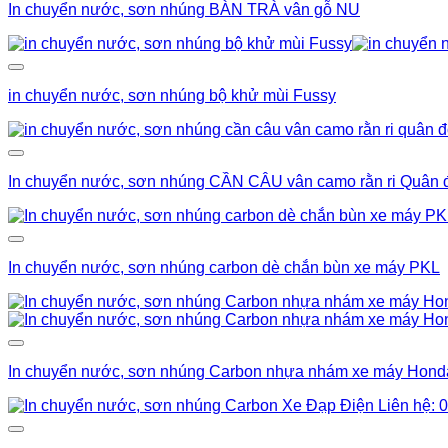
In chuyển nước, sơn nhúng BÀN TRÀ vân gỗ NU
in chuyển nước, sơn nhúng bộ khử mùi Fussy
In chuyển nước, sơn nhúng CẦN CÂU vân camo rằn ri Quân 
In chuyển nước, sơn nhúng carbon dè chắn bùn xe máy PKL
In chuyển nước, sơn nhúng Carbon nhựa nhám xe máy Hon