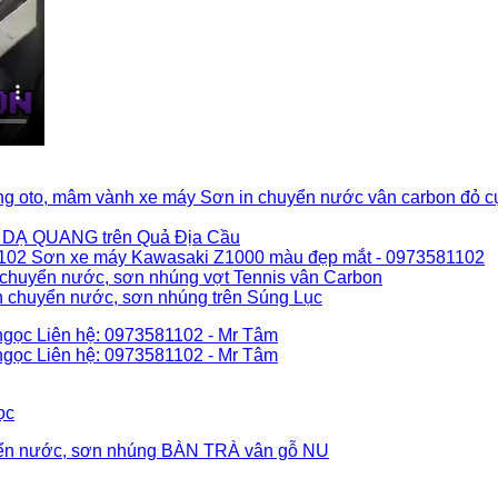
Sơn in chuyển nước vân carbon đỏ c
 DẠ QUANG trên Quả Địa Cầu
Sơn xe máy Kawasaki Z1000 màu đẹp mắt - 0973581102
 chuyển nước, sơn nhúng vợt Tennis vân Carbon
n chuyển nước, sơn nhúng trên Súng Lục
ọc