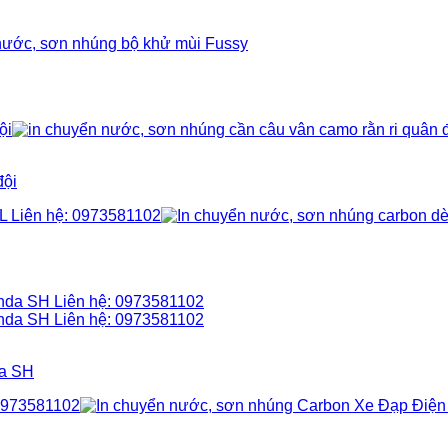
đội
da SH