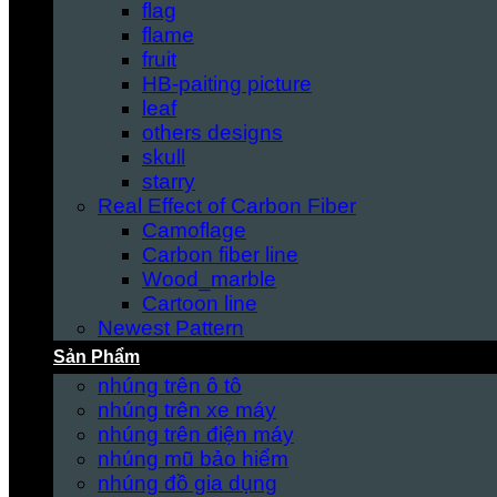
flag
flame
fruit
HB-paiting picture
leaf
others designs
skull
starry
Real Effect of Carbon Fiber
Camoflage
Carbon fiber line
Wood_marble
Cartoon line
Newest Pattern
Sản Phẩm
nhúng trên ô tô
nhúng trên xe máy
nhúng trên điện máy
nhúng mũ bảo hiểm
nhúng đồ gia dụng