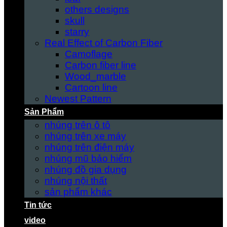
others designs
skull
starry
Real Effect of Carbon Fiber
Camoflage
Carbon fiber line
Wood_marble
Cartoon line
Newest Pattern
Sản Phẩm
nhúng trên ô tô
nhúng trên xe máy
nhúng trên điện máy
nhúng mũ bảo hiểm
nhúng đồ gia dụng
nhúng nội thất
sản phẩm khác
Tin tức
video