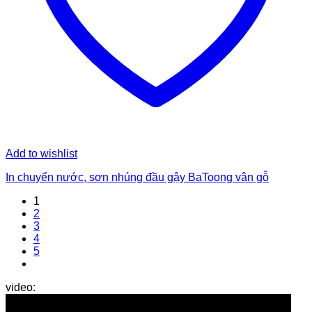
Add to wishlist
In chuyển nước, sơn nhúng đầu gậy BaToong vân gỗ
1
2
3
4
5
carbonviet
video: