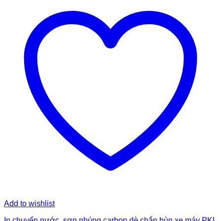
Add to wishlist
In chuyển nước, sơn nhúng carbon dè chắn bùn xe máy PKL