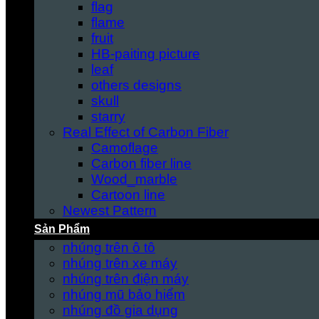
flag
flame
fruit
HB-paiting picture
leaf
others designs
skull
starry
Real Effect of Carbon Fiber
Camoflage
Carbon fiber line
Wood_marble
Cartoon line
Newest Pattern
Sản Phẩm
nhúng trên ô tô
nhúng trên xe máy
nhúng trên điện máy
nhúng mũ bảo hiểm
nhúng đồ gia dụng