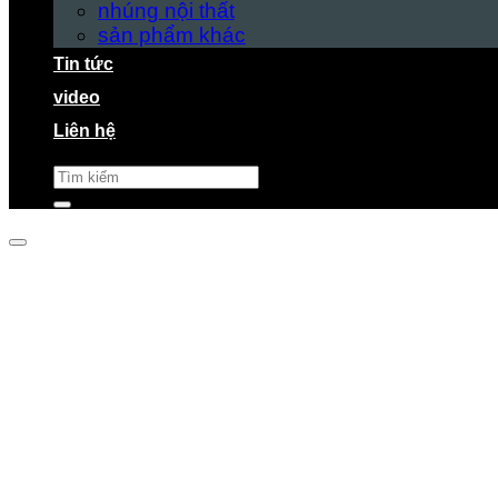
nhúng nội thất
sản phẩm khác
Tin tức
video
Liên hệ
Tìm
kiếm: