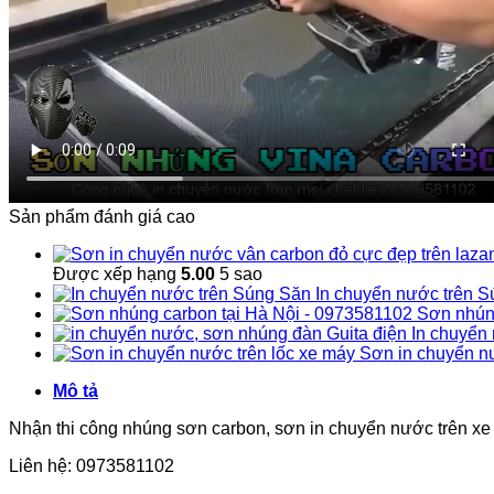
Sản phẩm đánh giá cao
Được xếp hạng
5.00
5 sao
In chuyển nước trên 
Sơn nhúng
In chuyển
Sơn in chuyển nư
Mô tả
Nhận thi công nhúng sơn carbon, sơn in chuyển nước trên x
Liên hệ: 0973581102