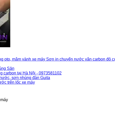
Sơn in chuyển nước vân carbon đỏ c
Súng Săn
 carbon tại Hà Nội - 0973581102
 nước, sơn nhúng đàn Guita
ớc trên lốc xe máy
e máy