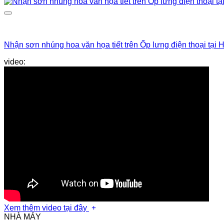
Nhận sơn nhúng hoa văn họa tiết trên Ốp lưng điện thoại tại 
Sơn nhúng carbon mâm vành xe máy
video:
Xem thêm video tại đây
NHÀ MÁY