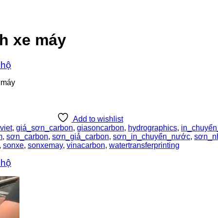
h xe máy
e máy
Add to wishlist
viet
,
giá_sơn_carbon
,
giasoncarbon
,
hydrographics
,
in_chuyể
m
,
sơn_carbon
,
sơn_giả_carbon
,
sơn_in_chuyển_nước
,
sơn_n
,
sonxe
,
sonxemay
,
vinacarbon
,
watertransferprinting