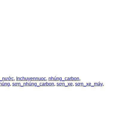
n_nước
,
Inchuyennuoc
,
nhúng_carbon
,
húng
,
sơn_nhúng_carbon
,
sơn_xe
,
sơn_xe_máy
,