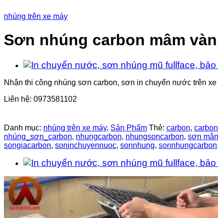
nhúng trên xe máy
Sơn nhúng carbon mâm vàn
Nhận thi công nhúng sơn carbon, sơn in chuyển nước trên x
Liên hệ: 0973581102
Danh mục:
nhúng trên xe máy
,
Sản Phẩm
Thẻ:
carbon
,
carbon
nhúng_sơn_carbon
,
nhungcarbon
,
nhungsoncarbon
,
sơn mâ
songiacarbon
,
soninchuyennuoc
,
sonnhung
,
sonnhungcarbon