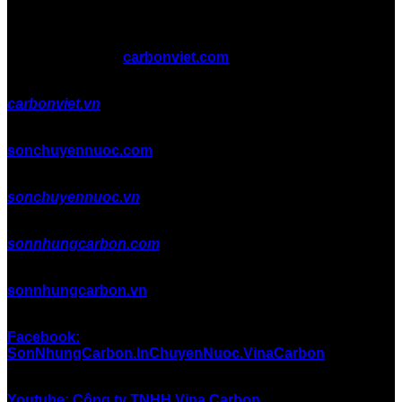
Copyright 2026 ©
carbonviet.com
carbonviet.vn
sonchuyennuoc.com
sonchuyennuoc.vn
sonnhungcarbon.com
sonnhungcarbon.vn
Facebook:
SonNhungCarbon.InChuyenNuoc.VinaCarbon
Youtube: Công ty TNHH Vina Carbon