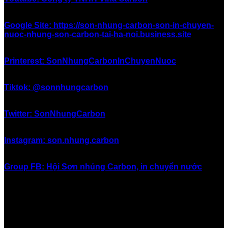
Google Site: https://son-nhung-carbon-son-in-chuyen-
nuoc-nhung-son-carbon-tai-ha-noi.business.site
Printerest: SonNhungCarbonInChuyenNuoc
Tiktok: @sonnhungcarbon
Twitter: SonNhungCarbon
Instagram: son.nhung.carbon
Group FB: Hội Sơn nhúng Carbon, in chuyển nước
#inchuyennuoc #in_chuyển_nước #sonnhung #sơn_nhúng
#nhungcarbon #nhúng_carbon #hydrographics