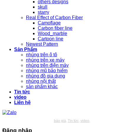
others designs
skull
starry
Real Effect of Carbon Fiber
Camoflage
Carbon fiber line
Wood_marble
Cartoon line
Newest Pattern
Sản Phẩm
nhúng trên ô tô
nhúng trên xe máy
nhúng trên điện máy
nhúng mũ bảo hiểm
nhúng đồ gia dụng
nhúng nội thất
sản phẩm khác
Tin tức
video
Liên hệ
báo giá
Tin tức
video
Đăng nhập