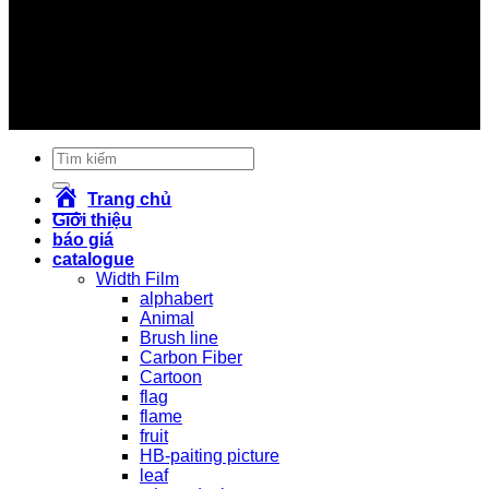
#watertransferprinting #sonnhungcarbon
#sơn_nhúng_carbon #nhungsoncarbon
#nhúng_sơn_carbon #sơn_in_chuyển_nước
#soninchuyennuoc #sơn_giả_carbon #songiacarbon
#sơn_carbon #son_carbon #vinacarbon #carbonviet
#giá_sơn_carbon #giasoncarbon #sơn_xe #sonxe
#sơn_xe_máy #sonxemay #carbon #cacbon
Tìm
kiếm:
Trang chủ
Giới thiệu
báo giá
catalogue
Width Film
alphabert
Animal
Brush line
Carbon Fiber
Cartoon
flag
flame
fruit
HB-paiting picture
leaf