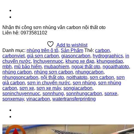
Nhận thi công sơn nhúng vân carbon nội thất oto
Liên hệ: 0973581102
Add to wishlist
Danh mục:
nhúng trên ô tô
,
Sản Phẩm
Thẻ:
carbon
,
carbonviet
,
giá sơn carbon
,
giasoncarbon
,
hydrographics
,
in
chuyển nước
,
Inchuyennuoc
,
khung xe đạp
,
khungxedap
,
mbh
,
mũ bảo hiểm
,
mubaohiem
,
ngoại thất oto
,
ngoaithatoto
,
nhúng carbon
,
nhúng sơn carbon
,
nhungcarbon
,
nhungsoncarbon
,
nội thất oto
,
noithatoto
,
sơn carbon
,
sơn
giả carbon
,
sơn in chuyển nước
,
sơn nhúng
,
sơn nhúng
carbon
,
sơn xe
,
sơn xe máy
,
songiacarbon
,
soninchuyennuoc
,
sonnhung
,
sonnhungcarbon
,
sonxe
,
sonxemay
,
vinacarbon
,
watertransferprinting