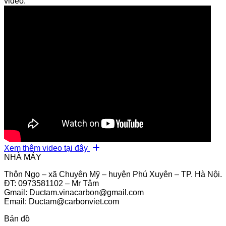
video:
Xem thêm video tại đây
NHÀ MÁY
Thôn Ngọ – xã Chuyên Mỹ – huyện Phú Xuyên – TP. Hà Nội.
ĐT: 0973581102 – Mr Tâm
Gmail: Ductam.vinacarbon@gmail.com
Email: Ductam@carbonviet.com
Bản đồ