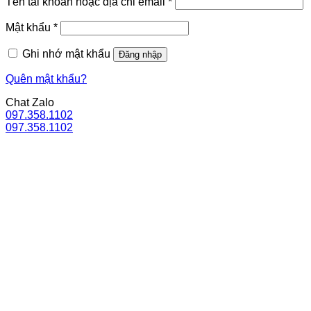
Bắt
Tên tài khoản hoặc địa chỉ email
*
buộc
Bắt
Mật khẩu
*
buộc
Ghi nhớ mật khẩu
Đăng nhập
Quên mật khẩu?
Chat Zalo
097.358.1102
097.358.1102