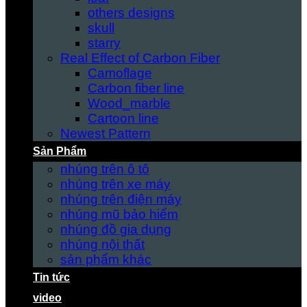
others designs
skull
starry
Real Effect of Carbon Fiber
Camoflage
Carbon fiber line
Wood_marble
Cartoon line
Newest Pattern
Sản Phẩm
nhúng trên ô tô
nhúng trên xe máy
nhúng trên điện máy
nhúng mũ bảo hiểm
nhúng đồ gia dụng
nhúng nội thất
sản phẩm khác
Tin tức
video