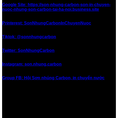
Google Site: https://son-nhung-carbon-son-in-chuyen-
nuoc-nhung-son-carbon-tai-ha-noi.business.site
Printerest: SonNhungCarbonInChuyenNuoc
Tiktok: @sonnhungcarbon
Twitter: SonNhungCarbon
Instagram: son.nhung.carbon
Group FB: Hội Sơn nhúng Carbon, in chuyển nước
#inchuyennuoc #in_chuyển_nước #sonnhung #sơn_nhúng
#nhungcarbon #nhúng_carbon #hydrographics
#watertransferprinting #sonnhungcarbon
#sơn_nhúng_carbon #nhungsoncarbon