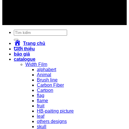
#nhúng_sơn_carbon #sơn_in_chuyển_nước
#soninchuyennuoc #sơn_giả_carbon #songiacarbon
#sơn_carbon #son_carbon #vinacarbon #carbonviet
#giá_sơn_carbon #giasoncarbon #sơn_xe #sonxe
#sơn_xe_máy #sonxemay #carbon #cacbon
Tìm
kiếm:
Trang chủ
Giới thiệu
báo giá
catalogue
Width Film
alphabert
Animal
Brush line
Carbon Fiber
Cartoon
flag
flame
fruit
HB-paiting picture
leaf
others designs
skull