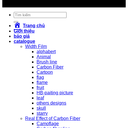
#sơn_xe_máy #sonxemay #carbon #cacbon
Tìm
kiếm:
Trang chủ
Giới thiệu
báo giá
catalogue
Width Film
alphabert
Animal
Brush line
Carbon Fiber
Cartoon
flag
flame
fruit
HB-paiting picture
leaf
others designs
skull
starry
Real Effect of Carbon Fiber
Camoflage