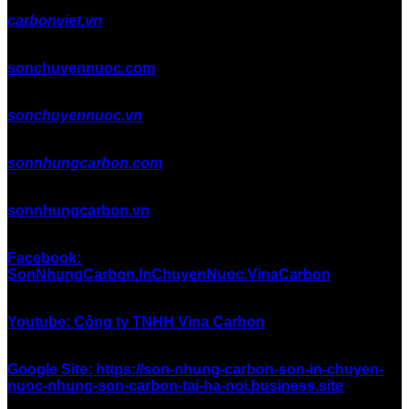
carbonviet.vn
sonchuyennuoc.com
sonchuyennuoc.vn
sonnhungcarbon.com
sonnhungcarbon.vn
Facebook:
SonNhungCarbon.InChuyenNuoc.VinaCarbon
Youtube: Công ty TNHH Vina Carbon
Google Site: https://son-nhung-carbon-son-in-chuyen-
nuoc-nhung-son-carbon-tai-ha-noi.business.site