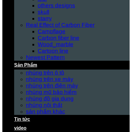
others designs
skull
starry
Real Effect of Carbon Fiber
Camoflage
Carbon fiber line
Wood_marble
Cartoon line
Newest Pattern
Sản Phẩm
nhúng trên ô tô
nhúng trên xe máy
nhúng trên điện máy
nhúng mũ bảo hiểm
nhúng đồ gia dụng
nhúng nội thất
sản phẩm khác
Tin tức
video