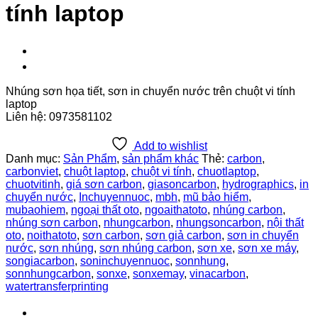
tính laptop
Nhúng sơn họa tiết, sơn in chuyển nước trên chuột vi tính
laptop
Liên hệ: 0973581102
Add to wishlist
Danh mục:
Sản Phẩm
,
sản phẩm khác
Thẻ:
carbon
,
carbonviet
,
chuột laptop
,
chuột vi tính
,
chuotlaptop
,
chuotvitinh
,
giá sơn carbon
,
giasoncarbon
,
hydrographics
,
in
chuyển nước
,
Inchuyennuoc
,
mbh
,
mũ bảo hiểm
,
mubaohiem
,
ngoại thất oto
,
ngoaithatoto
,
nhúng carbon
,
nhúng sơn carbon
,
nhungcarbon
,
nhungsoncarbon
,
nội thất
oto
,
noithatoto
,
sơn carbon
,
sơn giả carbon
,
sơn in chuyển
nước
,
sơn nhúng
,
sơn nhúng carbon
,
sơn xe
,
sơn xe máy
,
songiacarbon
,
soninchuyennuoc
,
sonnhung
,
sonnhungcarbon
,
sonxe
,
sonxemay
,
vinacarbon
,
watertransferprinting