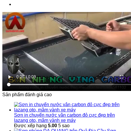
Sản phẩm đánh giá cao
Sơn in chuyển nước vân carbon đỏ cực đẹp trên
lazang oto, mâm vành xe máy
Được xếp hạng
5.00
5 sao
Sơn