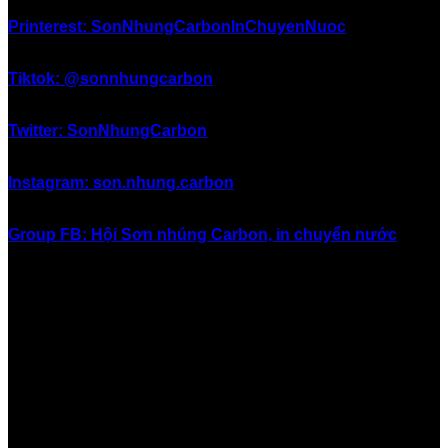
Printerest: SonNhungCarbonInChuyenNuoc
Tiktok: @sonnhungcarbon
Twitter: SonNhungCarbon
Instagram: son.nhung.carbon
Group FB: Hội Sơn nhúng Carbon, in chuyển nước
#inchuyennuoc #in_chuyển_nước #sonnhung #sơn_nhúng
#nhungcarbon #nhúng_carbon #hydrographics
#watertransferprinting #sonnhungcarbon
#sơn_nhúng_carbon #nhungsoncarbon
#nhúng_sơn_carbon #sơn_in_chuyển_nước
#soninchuyennuoc #sơn_giả_carbon #songiacarbon
#sơn_carbon #son_carbon #vinacarbon #carbonviet
#giá_sơn_carbon #giasoncarbon #sơn_xe #sonxe