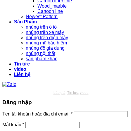
Carbon fiber line
Wood_marble
Cartoon line
Newest Pattern
Sản Phẩm
nhúng trên ô tô
nhúng trên xe máy
nhúng trên điện máy
nhúng mũ bảo hiểm
nhúng đồ gia dụng
nhúng nội thất
sản phẩm khác
Tin tức
video
Liên hệ
báo giá
Tin tức
video
Đăng nhập
Bắt
Tên tài khoản hoặc địa chỉ email
*
buộc
Bắt
Mật khẩu
*
buộc