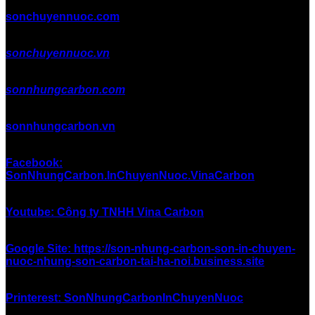
sonchuyennuoc.com
sonchuyennuoc.vn
sonnhungcarbon.com
sonnhungcarbon.vn
Facebook:
SonNhungCarbon.InChuyenNuoc.VinaCarbon
Youtube: Công ty TNHH Vina Carbon
Google Site: https://son-nhung-carbon-son-in-chuyen-
nuoc-nhung-son-carbon-tai-ha-noi.business.site
Printerest: SonNhungCarbonInChuyenNuoc