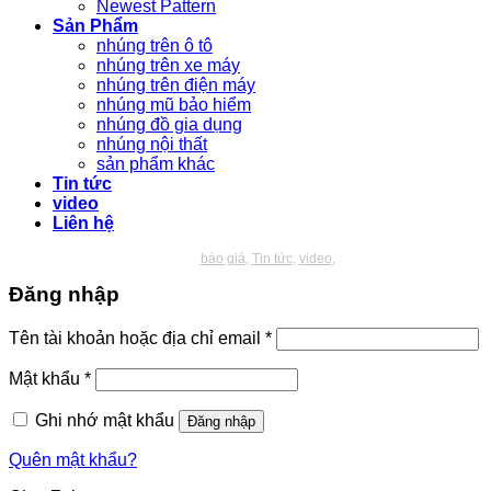
Newest Pattern
Sản Phẩm
nhúng trên ô tô
nhúng trên xe máy
nhúng trên điện máy
nhúng mũ bảo hiểm
nhúng đồ gia dụng
nhúng nội thất
sản phẩm khác
Tin tức
video
Liên hệ
báo giá
Tin tức
video
Đăng nhập
Bắt
Tên tài khoản hoặc địa chỉ email
*
buộc
Bắt
Mật khẩu
*
buộc
Ghi nhớ mật khẩu
Đăng nhập
Quên mật khẩu?