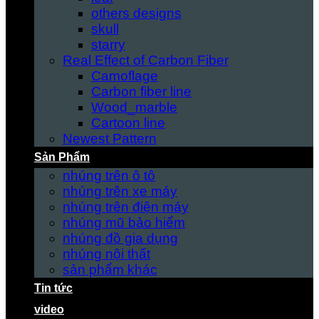
others designs
skull
starry
Real Effect of Carbon Fiber
Camoflage
Carbon fiber line
Wood_marble
Cartoon line
Newest Pattern
Sản Phẩm
nhúng trên ô tô
nhúng trên xe máy
nhúng trên điện máy
nhúng mũ bảo hiểm
nhúng đồ gia dụng
nhúng nội thất
sản phẩm khác
Tin tức
video