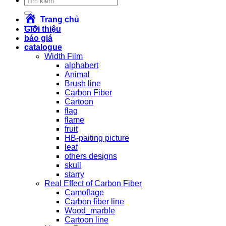
kiếm:
Trang chủ
Giới thiệu
báo giá
catalogue
Width Film
alphabert
Animal
Brush line
Carbon Fiber
Cartoon
flag
flame
fruit
HB-paiting picture
leaf
others designs
skull
starry
Real Effect of Carbon Fiber
Camoflage
Carbon fiber line
Wood_marble
Cartoon line