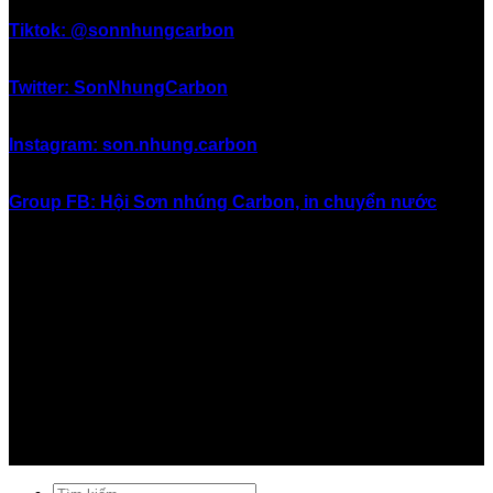
Tiktok: @sonnhungcarbon
Twitter: SonNhungCarbon
Instagram: son.nhung.carbon
Group FB: Hội Sơn nhúng Carbon, in chuyển nước
#inchuyennuoc #in_chuyển_nước #sonnhung #sơn_nhúng
#nhungcarbon #nhúng_carbon #hydrographics
#watertransferprinting #sonnhungcarbon
#sơn_nhúng_carbon #nhungsoncarbon
#nhúng_sơn_carbon #sơn_in_chuyển_nước
#soninchuyennuoc #sơn_giả_carbon #songiacarbon
#sơn_carbon #son_carbon #vinacarbon #carbonviet
#giá_sơn_carbon #giasoncarbon #sơn_xe #sonxe
#sơn_xe_máy #sonxemay #carbon #cacbon
Tìm