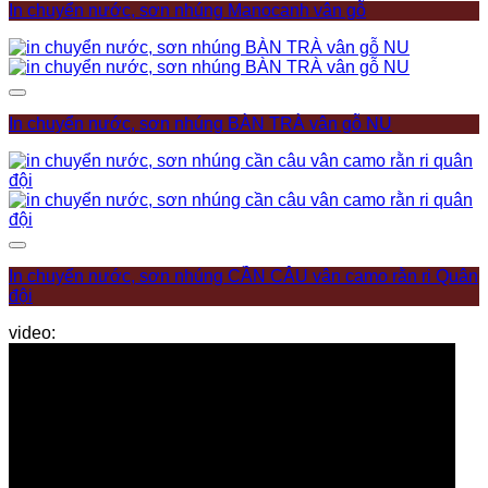
In chuyển nước, sơn nhúng Manocanh vân gỗ
Add to wishlist
In chuyển nước, sơn nhúng BÀN TRÀ vân gỗ NU
Add to wishlist
In chuyển nước, sơn nhúng CẦN CÂU vân camo rằn ri Quân
đội
video: